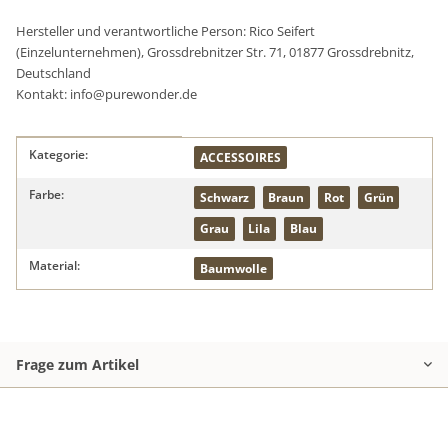
Hersteller und verantwortliche Person: Rico Seifert
(Einzelunternehmen), Grossdrebnitzer Str. 71, 01877 Grossdrebnitz,
Deutschland
Kontakt: info@purewonder.de
Produkteigenschaft
Wert
Kategorie:
ACCESSOIRES
Farbe:
Schwarz
Braun
Rot
Grün
Grau
Lila
Blau
Material:
Baumwolle
Frage zum Artikel