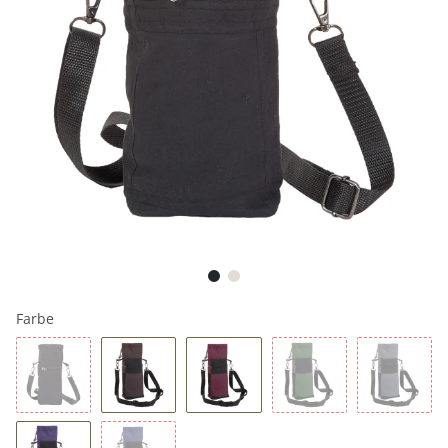
Farbe
Schwarz
Braun
Rot
Grün
Grau