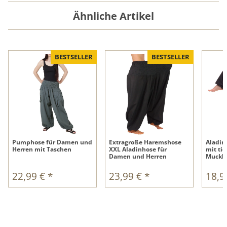
Ähnliche Artikel
BESTSELLER
BESTSELLER
Pumphose für Damen und
Extragroße Haremshose
Aladin
Herren mit Taschen
XXL Aladinhose für
mit tie
Damen und Herren
Muckh
22,99 €
*
23,99 €
*
18,9