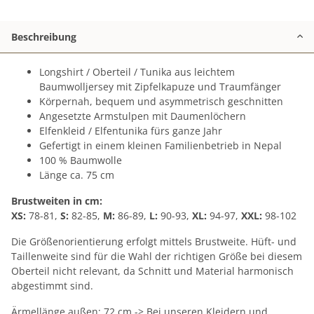
Beschreibung
Longshirt / Oberteil / Tunika aus leichtem
Baumwolljersey mit Zipfelkapuze und Traumfänger
Körpernah, bequem und asymmetrisch geschnitten
Angesetzte Armstulpen mit Daumenlöchern
Elfenkleid / Elfentunika fürs ganze Jahr
Gefertigt in einem kleinen Familienbetrieb in Nepal
100 % Baumwolle
Länge ca. 75 cm
Brustweiten in cm:
XS:
78-81,
S:
82-85,
M:
86-89,
L:
90-93,
XL:
94-97,
XXL:
98-102
Die Größenorientierung erfolgt mittels Brustweite. Hüft- und
Taillenweite sind für die Wahl der richtigen Größe bei diesem
Oberteil nicht relevant, da Schnitt und Material harmonisch
abgestimmt sind.
Ärmellänge außen: 72 cm -> Bei unseren Kleidern und