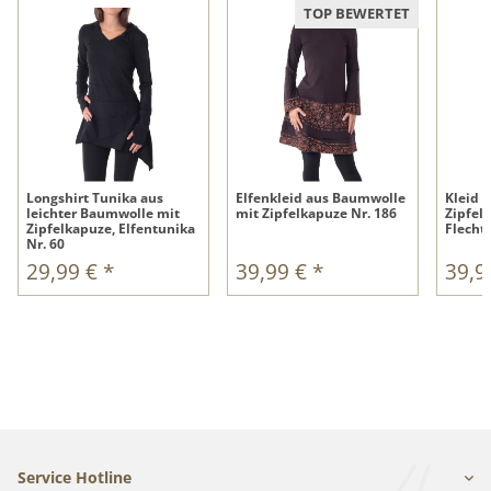
TOP BEWERTET
Longshirt Tunika aus
Elfenkleid aus Baumwolle
Kleid a
leichter Baumwolle mit
mit Zipfelkapuze Nr. 186
Zipfel
Zipfelkapuze, Elfentunika
Flecht
Nr. 60
29,99 €
*
39,99 €
*
39,9
Service Hotline