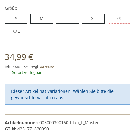
Schwarz
Rot
Grün
Grau
Blau
Größe
S
M
L
XL
XS
S
M
L
XL
XS
XXL
XXL
34,99 €
inkl. 19% USt. , zzgl.
Versand
Sofort verfügbar
x
Dieser Artikel hat Variationen. Wählen Sie bitte die
gewünschte Variation aus.
Artikelnummer:
005000300160-blau_L_Master
GTIN:
4251771820090