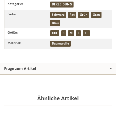
Produkteigenschaft
Wert
Kategorie:
BEKLEIDUNG
Farbe:
Schwarz
Rot
Grün
Grau
Blau
Größe:
XXL
S
M
L
XL
Material:
Baumwolle
Frage zum Artikel
Ähnliche Artikel