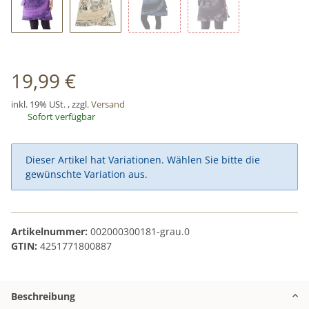
Lila
Weiß
Blau
Schwarz 2
19,99 €
inkl. 19% USt. , zzgl.
Versand
Sofort verfügbar
x
Dieser Artikel hat Variationen. Wählen Sie bitte die
gewünschte Variation aus.
Artikelnummer:
002000300181-grau.0
GTIN:
4251771800887
Beschreibung