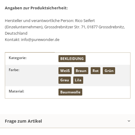
Angaben zur Produktsicherheit:
Hersteller und verantwortliche Person: Rico Seifert
(Einzelunternehmen), Grossdrebnitzer Str. 71, 01877 Grossdrebnitz,
Deutschland
Kontakt: info@purewonder.de
Produkteigenschaft
Wert
Kategorie:
BEKLEIDUNG
Farbe:
Weiß
Braun
Rot
Grün
Grau
Lila
Material:
Baumwolle
Frage zum Artikel