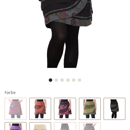
Farbe
Schwarz
Braun
Rot
Grün
Grau