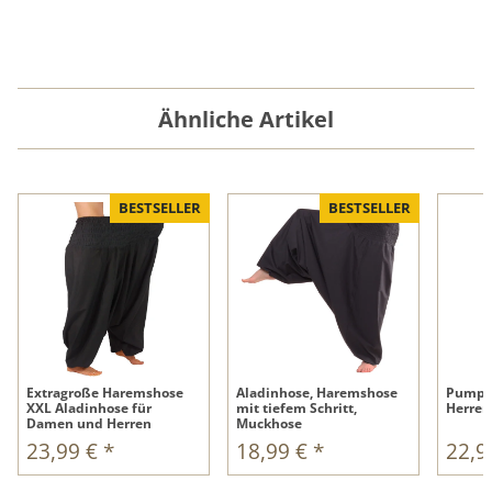
Ähnliche Artikel
BESTSELLER
BESTSELLER
Extragroße Haremshose
Aladinhose, Haremshose
Pumph
XXL Aladinhose für
mit tiefem Schritt,
Herren
Damen und Herren
Muckhose
23,99 €
*
18,99 €
*
22,9